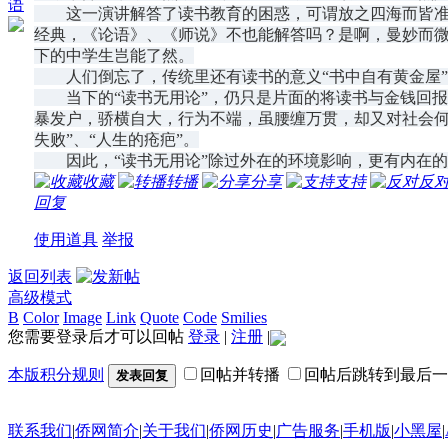
语
这一演讲解答了读书教育的困惑，可谓放之四海而皆准。
经典，《论语》、《师说》不也能解答吗？是啊，曼妙而微
下的中学生岂能了然。
人们倒忘了，传统里还有读书的意义“书中自有黄金屋”、
当下的“读书无用论”，仍只是片面的将读书与金钱回报
暴发户，骄横自大，行为不端，虽腰缠万贯，却又对社会何
失败”、“人生的疮疤”。
因此，“读书无用论”除过外在的环境影响，更有内在的思
收藏
转播
分享
支持
反
回复
使用道具
举报
返回列表
高级模式
B
Color
Image
Link
Quote
Code
Smilies
您需要登录后才可以回帖
登录
|
注册
|
本版积分规则
回帖并转播
回帖后跳转到最后一
发表回复
联系我们
|
侨网简介
|
关于我们
|
侨网历史
|
广告服务
|
手机版
|
小黑屋
|