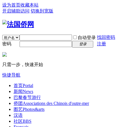
设为首页
收藏本站
开启辅助访问
切换到宽版
找回密码
自动登录
密码
注册
登录
只需一步，快速开始
快捷导航
首页
Portal
新闻
News
巴黎春节游行
侨团
Associations des Chinois d'outre-mer
图艺
Photos&arts
汉语
社区
BBS
Français