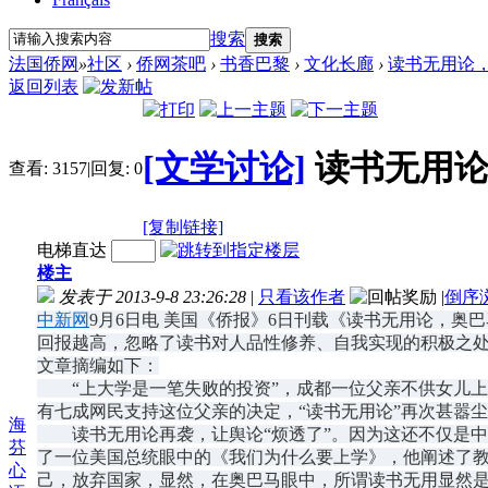
搜索
搜索
法国侨网
»
社区
›
侨网茶吧
›
书香巴黎
›
文化长廊
›
读书无用论
返回列表
[文学讨论]
读书无用
查看:
3157
|
回复:
0
[复制链接]
电梯直达
楼主
发表于 2013-9-8 23:26:28
|
只看该作者
|
倒序
中新网
9月6日电 美国《侨报》6日刊载《读书无用论，
回报越高，忽略了读书对人品性修养、自我实现的积极之
文章摘编如下：
“上大学是一笔失败的投资”，成都一位父亲不供女儿上
有七成网民支持这位父亲的决定，“读书无用论”再次甚嚣
海
读书无用论再袭，让舆论“烦透了”。因为这还不仅是中国
芬
了一位美国总统眼中的《我们为什么要上学》，他阐述了教
心
己，放弃国家，显然，在奥巴马眼中，所谓读书无用显然是