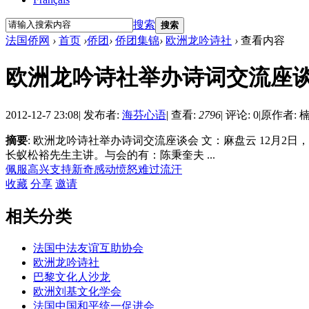
搜索
搜索
法国侨网
›
首页
›
侨团
›
侨团集锦
›
欧洲龙吟诗社
›
查看内容
欧洲龙吟诗社举办诗词交流座
2012-12-7 23:08
|
发布者:
海芬心语
|
查看:
2796
|
评论: 0
|
原作者: 
摘要
: 欧洲龙吟诗社举办诗词交流座谈会 文：麻盘云 12
长蚁松裕先生主讲。与会的有：陈秉奎夫 ...
佩服
高兴
支持
新奇
感动
愤怒
难过
流汗
收藏
分享
邀请
相关分类
法国中法友谊互助协会
欧洲龙吟诗社
巴黎文化人沙龙
欧洲刘基文化学会
法国中国和平统一促进会