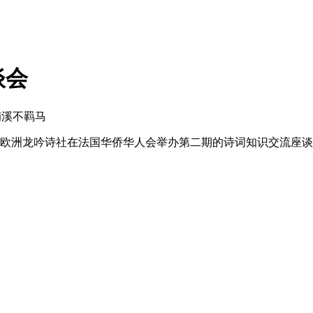
谈会
楠溪不羁马
月2日，欧洲龙吟诗社在法国华侨华人会举办第二期的诗词知识交流