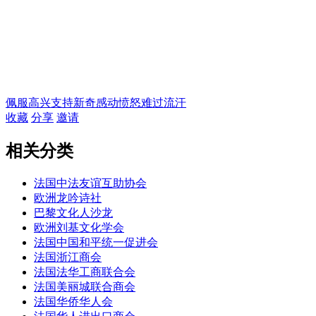
佩服
高兴
支持
新奇
感动
愤怒
难过
流汗
收藏
分享
邀请
相关分类
法国中法友谊互助协会
欧洲龙吟诗社
巴黎文化人沙龙
欧洲刘基文化学会
法国中国和平统一促进会
法国浙江商会
法国法华工商联合会
法国美丽城联合商会
法国华侨华人会