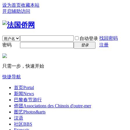
设为首页
收藏本站
开启辅助访问
找回密码
自动登录
密码
注册
登录
只需一步，快速开始
快捷导航
首页
Portal
新闻
News
巴黎春节游行
侨团
Associations des Chinois d'outre-mer
图艺
Photos&arts
汉语
社区
BBS
Français