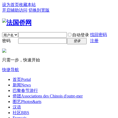
设为首页
收藏本站
开启辅助访问
切换到宽版
找回密码
自动登录
密码
注册
登录
只需一步，快速开始
快捷导航
首页
Portal
新闻
News
巴黎春节游行
侨团
Associations des Chinois d'outre-mer
图艺
Photos&arts
汉语
社区
BBS
Français