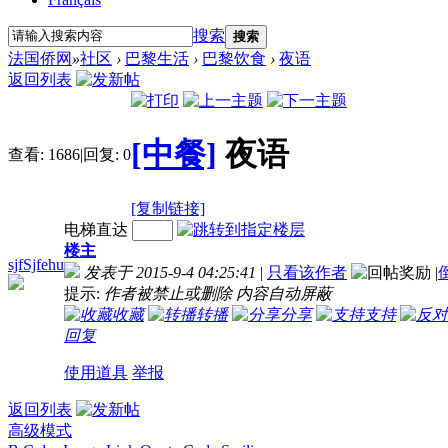
搜索
搜索
法国侨网
»
社区
›
巴黎生活
›
巴黎饮食
›
夜语
返回列表
[中餐]
夜语
查看:
1686
|
回复:
0
[复制链接]
电梯直达
楼主
sjfSjfehu
发表于 2015-9-4 04:25:41
|
只看该作者
|
提示:
作者被禁止或删除 内容自动屏蔽
收藏
转播
分享
支持
回复
使用道具
举报
返回列表
高级模式