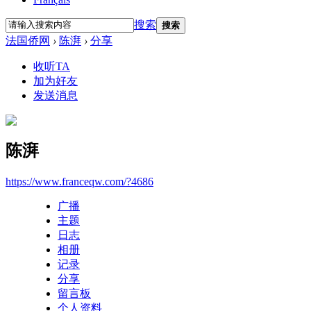
搜索
搜索
法国侨网
›
陈湃
›
分享
收听TA
加为好友
发送消息
陈湃
https://www.franceqw.com/?4686
广播
主题
日志
相册
记录
分享
留言板
个人资料