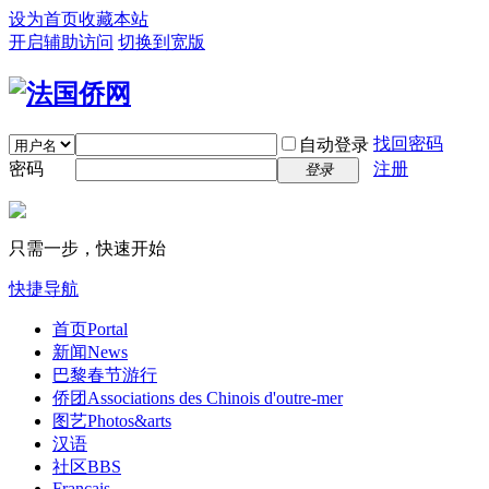
设为首页
收藏本站
开启辅助访问
切换到宽版
找回密码
自动登录
密码
注册
登录
只需一步，快速开始
快捷导航
首页
Portal
新闻
News
巴黎春节游行
侨团
Associations des Chinois d'outre-mer
图艺
Photos&arts
汉语
社区
BBS
Français