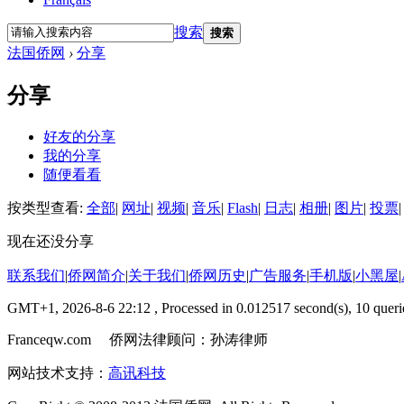
搜索
搜索
法国侨网
›
分享
分享
好友的分享
我的分享
随便看看
按类型查看:
全部
|
网址
|
视频
|
音乐
|
Flash
|
日志
|
相册
|
图片
|
投票
|
现在还没分享
联系我们
|
侨网简介
|
关于我们
|
侨网历史
|
广告服务
|
手机版
|
小黑屋
|
GMT+1, 2026-8-6 22:12
, Processed in 0.012517 second(s), 10 querie
Franceqw.com 侨网法律顾问：孙涛律师
网站技术支持：
高讯科技