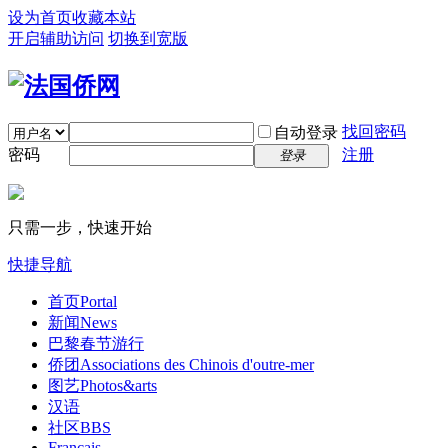
设为首页
收藏本站
开启辅助访问
切换到宽版
找回密码
自动登录
密码
注册
登录
只需一步，快速开始
快捷导航
首页
Portal
新闻
News
巴黎春节游行
侨团
Associations des Chinois d'outre-mer
图艺
Photos&arts
汉语
社区
BBS
Français