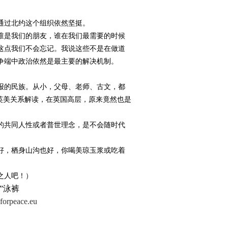
通过北约这个组织依然坚挺。
谁是我们的朋友，谁在我们最需要的时候
这点我们不会忘记。我说这些不是在做道
争端中政治依然是最主要的解决机制。
报的民族。从小，父母、老师、古文，都
英美关系解读，在英国高层，原来竟然也是
的共同人性或者普世理念，是不会随时代
好，栖身山沟也好，你喝美琼玉浆或吃着
之人吧！）
”泳裤
orpeace.eu