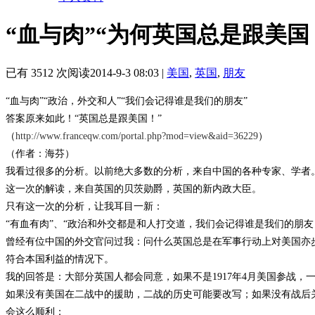
“血与肉”“为何英国总是跟美国
已有 3512 次阅读
2014-9-3 08:03
|
美国
,
英国
,
朋友
“血与肉”“政治，外交和人”“我们会记得谁是我们的朋友”
答案原来如此！“英国总是跟美国！”
（
http://www.franceqw.com/portal.php?mod=view&aid=36229
）
（作者：海芬）
我看过很多的分析。以前绝大多数的分析，来自中国的各种专家、学者
这一次的解读，来自英国的贝茨勋爵，英国的新内政大臣。
只有这一次的分析，让我耳目一新：
“有血有肉”、“政治和外交都是和人打交道，我们会记得谁是我们的朋
曾经有位中国的外交官问过我：问什么英国总是在军事行动上对美国亦
符合本国利益的情况下。
我的回答是：大部分英国人都会同意，如果不是1917年4月美国参战，
如果没有美国在二战中的援助，二战的历史可能要改写；如果没有战后
会这么顺利；