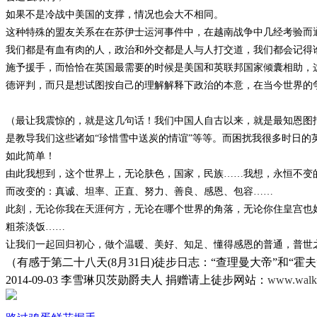
如果不是冷战中美国的支撑，情况也会大不相同。
这种特殊的盟友关系在在苏伊士运河事件中，在越南战争中几经考验而
我们都是有血有肉的人，政治和外交都是人与人打交道，我们都会记得
施予援手，而恰恰在英国最需要的时候是美国和英联邦国家倾囊相助，
德评判，而只是想试图按自己的理解解释下政治的本意，在当今世界的
（最让我震惊的，就是这几句话！我们中国人自古以来，就是最知恩图
是教导我们这些诸如“珍惜雪中送炭的情谊”等等。而困扰我很多时日的
如此简单！
由此我想到，这个世界上，无论肤色，国家，民族……我想，永恒不变
而改变的：真诚、坦率、正直、努力、善良、感恩、包容……
此刻，无论你我在天涯何方，无论在哪个世界的角落，无论你住皇宫也
粗茶淡饭……
让我们一起回归初心，做个温暖、美好、知足、懂得感恩的普通，普世
（有感于第二十八天(8月31日)徒步日志：“查理曼大帝”和“霍夫
2014-09-03 李雪琳贝茨勋爵夫人 捐赠请上徒步网站：
www.walkf