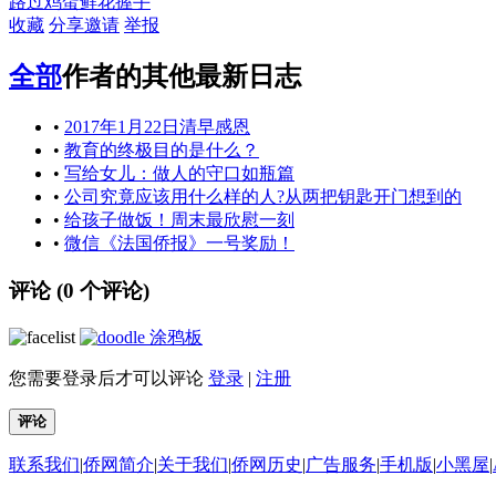
路过
鸡蛋
鲜花
握手
收藏
分享
邀请
举报
全部
作者的其他最新日志
•
2017年1月22日清早感恩
•
教育的终极目的是什么？
•
写给女儿：做人的守口如瓶篇
•
公司究竟应该用什么样的人?从两把钥匙开门想到的
•
给孩子做饭！周末最欣慰一刻
•
微信《法国侨报》一号奖励！
评论 (
0
个评论)
涂鸦板
您需要登录后才可以评论
登录
|
注册
评论
联系我们
|
侨网简介
|
关于我们
|
侨网历史
|
广告服务
|
手机版
|
小黑屋
|