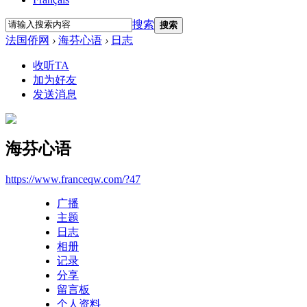
搜索
搜索
法国侨网
›
海芬心语
›
日志
收听TA
加为好友
发送消息
海芬心语
https://www.franceqw.com/?47
广播
主题
日志
相册
记录
分享
留言板
个人资料