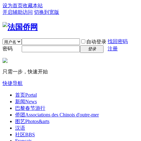
设为首页
收藏本站
开启辅助访问
切换到宽版
找回密码
自动登录
密码
注册
登录
只需一步，快速开始
快捷导航
首页
Portal
新闻
News
巴黎春节游行
侨团
Associations des Chinois d'outre-mer
图艺
Photos&arts
汉语
社区
BBS
Français