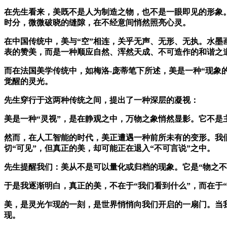
在先生看来，美既不是人为制造之物，也不是一眼即见的形象
时分，微微破晓的缝隙，在不经意间悄然照亮心灵。
在中国传统中，美与“空”相连，关乎无声、无形、无执。水墨
表的赞美，而是一种顺应自然、浑然天成、不可造作的和谐之
而在法国美学传统中，如梅洛-庞蒂笔下所述，美是一种“现象
觉醒的灵光。
先生穿行于这两种传统之间，提出了一种深层的凝视：
美是一种“灵视”
，是在静观之中，万物之象悄然显影。它不是
然而，在人工智能的时代，美正遭遇一种前所未有的变形。我
切“可见”，但真正的美，却可能正在退入“不可言说”之中。
先生提醒我们：
美从不是可以量化或归档的现象
。它是“物之
于是我逐渐明白，真正的美，不在于“我们看到什么”，而在于
美，是灵光乍现的一刻，是世界悄悄向我们开启的一扇门。当
现。