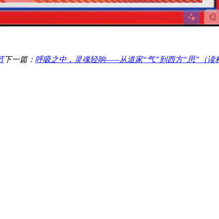
节
下一篇：
呼吸之中，灵魂轻响——从道家“气”到西方“思”（读程抱一先生