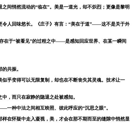
之间悄然流动的“临在”。美是一道光，却不炽烈；更像是黎明
更令人回味悠长。《庄子》有言：“美在于道”——这不是关于外
存在于“被看见”的过程之中——是感知回应世界、在某一瞬间
那的共振。
美似乎变得可以无限复制，却也在不断丧失其灵魂。技术让一
之中，而只在寂静的隐退之处被感知。
——一种中法之间相互映照、彼此呼应的“沉思之眼”。
那样在怀疑中走入凝视，美，才会在那不期而至的缝隙中悄然显