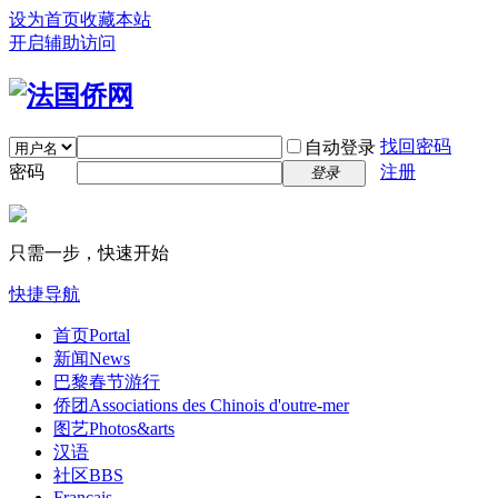
设为首页
收藏本站
开启辅助访问
找回密码
自动登录
密码
注册
登录
只需一步，快速开始
快捷导航
首页
Portal
新闻
News
巴黎春节游行
侨团
Associations des Chinois d'outre-mer
图艺
Photos&arts
汉语
社区
BBS
Français