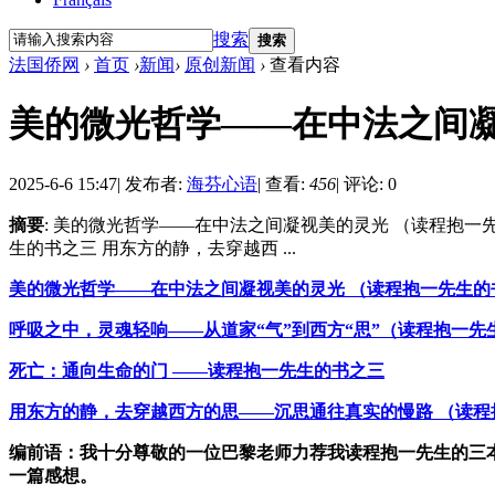
搜索
搜索
法国侨网
›
首页
›
新闻
›
原创新闻
›
查看内容
美的微光哲学——在中法之间凝视美的
2025-6-6 15:47
|
发布者:
海芬心语
|
查看:
456
|
评论: 0
摘要
: 美的微光哲学——在中法之间凝视美的灵光 （读程抱一
生的书之三 用东方的静，去穿越西 ...
美的微光哲学——在中法之间凝视美的灵光 （读程抱一先生的
呼吸之中，灵魂轻响——从道家“气”到西方“思”（读程抱一先
死亡：通向生命的门 ——读程抱一先生的书之三
用东方的静，去穿越西方的思——沉思通往真实的慢路 （读程
编前语：
我十分尊敬的一位巴黎老师力荐我读程抱一先生的三
一篇感想。