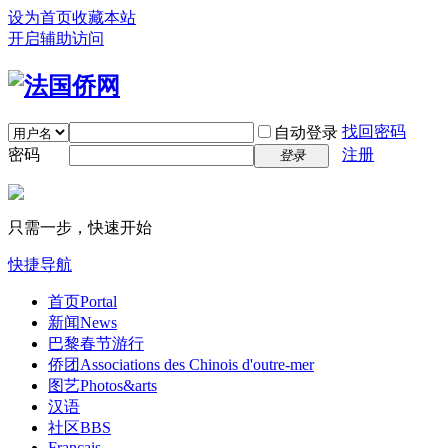
设为首页
收藏本站
开启辅助访问
找回密码
自动登录
密码
注册
登录
只需一步，快速开始
快捷导航
首页
Portal
新闻
News
巴黎春节游行
侨团
Associations des Chinois d'outre-mer
图艺
Photos&arts
汉语
社区
BBS
Français