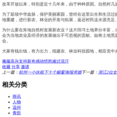
改革开放以来，特别是近十几年来，由于种种原因。自然村几
为了延续中华血脉，保护美丽家园，曾经在这里出生和生活过的
地重建，进行新农、林业的开发与拓展，返还村民这水源充足
为什么要在朱地自然村发展新农业？这片田垟土地养分丰富，
会为当地农业及经济的发展做出不可忽视的贡献。如将土地荒
会。
大家有钱出钱，有力出力，组建农、林业科技园地，相应党中
佩服
高兴
支持
新奇
感动
愤怒
难过
流汗
收藏
分享
邀请
上一篇：
杭州一小伙租下十个橱窗海报求婚
下一篇：
浙江2位
相关分类
商讯
人物
温州
青田