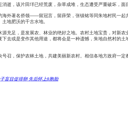
近消逝，该片田垟已经荒废，杂草成堆，生态遭受严重破坏，面
海外著名侨领——留冠言，留薛荣，张镇铭等同朱地村民一起共同
、土地肥沃的千古水地。
水源充足，是发展农、林业的绝好之地。农村土地宝贵，对新农
废下去或是变作其他用途，都将会是一种遗憾，朱地自然村的土
央号召，保护农林土地，共建美丽新农村。相信各地方政府一定
女子盲目促排卵 先后怀上8胞胎