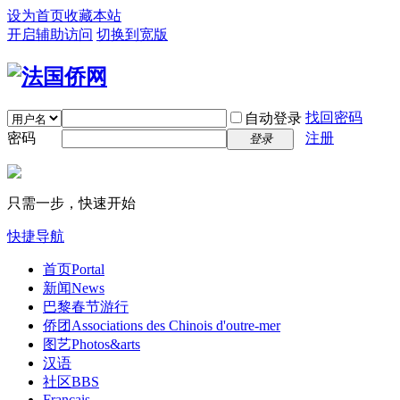
设为首页
收藏本站
开启辅助访问
切换到宽版
找回密码
自动登录
密码
注册
登录
只需一步，快速开始
快捷导航
首页
Portal
新闻
News
巴黎春节游行
侨团
Associations des Chinois d'outre-mer
图艺
Photos&arts
汉语
社区
BBS
Français