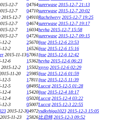
2015-12-7
0
4764
surerwase
2015-12-7 21:13
2015-12-7
0
4710
surerwase
2015-12-7 20:02
y
2015-12-7
0
4910
Rachelwevy
2015-12-7 19:25
2015-12-7
0
4674
surerwase
2015-12-7 19:17
2015-12-7
1
6034
hevha
2015-12-7 15:58
2015-12-7
0
4726
surerwase
2015-12-7 09:15
-12-2
2
5670
ljsse
2015-12-6 23:53
-12-2
1
6526
ljsse
2015-12-6 15:16
er
2015-11-13
6
7061
ljsse
2015-12-6 12:42
-12-6
1
5362
hevha
2015-12-6 06:23
2015-12-2
1
5502
xsyvo
2015-12-6 02:29
2015-11-20
2
5985
ljsse
2015-12-6 01:59
-12-5
1
7811
ljsse
2015-12-5 11:39
-12-5
0
8495
Luccst
2015-12-5 01:28
-12-4
1
5420
ljsse
2015-12-4 18:17
-12-4
0
5020
Luccst
2015-12-4 03:22
-12-3
0
5007
Luccst
2015-12-3 22:55
023
2015-12-3
0
4972
vsdkvhiga1023
2015-12-3 15:05
2015-11-23
2
5826
比启炜
2015-12-3 09:52