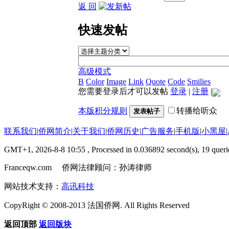
返 回
快速发帖
高级模式
B
Color
Image
Link
Quote
Code
Smilies
您需要登录后才可以发帖
登录
|
注册
|
本版积分规则
转播给听众
发表帖子
联系我们
|
侨网简介
|
关于我们
|
侨网历史
|
广告服务
|
手机版
|
小黑屋
|
GMT+1, 2026-8-8 10:55
, Processed in 0.036892 second(s), 19 querie
Franceqw.com 侨网法律顾问：孙涛律师
网站技术支持：
高讯科技
CopyRight © 2008-2013 法国侨网. All Rights Reserved
返回顶部
返回版块