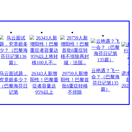
云艳遇？飞一
进步 
云面试题，
26343人新增
29759人新增
会？（巴黎海
封城
竟赔多少？
阳性！巴黎重
阳性！巴黎首
芬日记第135
2021.3.
巴黎海芬日
症者容量达
批6重症转移
篇）
记第
95%以上
不排除