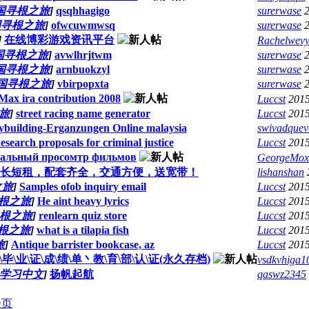
国寻根之旅
]
qsqhhagigo
surerwase
国寻根之旅
]
ofwcuwmwsq
surerwase
]
在线博彩游戏资讯平台
Rachelwev
国寻根之旅
]
avwlhrjtwm
surerwase
国寻根之旅
]
arnbuokzyl
surerwase
国寻根之旅
]
vbirpopxta
surerwase
Max ira contribution 2008
Luccst
2015
旅
]
street racing name generator
Luccst
2015
building-Erganzungen Online malaysia
swivadquev
esearch proposals for criminal justice
Luccst
2015
альный просомтр фильмов
GeorgeMox
长短租，配套齐全，交通方便，送宽带！
lishanshan
之旅
]
Samples ofob inquiry email
Luccst
2015
根之旅
]
He aint heavy lyrics
Luccst
2015
根之旅
]
renlearn quiz store
Luccst
2015
根之旅
]
what is a tilapia fish
Luccst
2015
旅
]
Antique barrister bookcase, az
Luccst
2015
0办\毕\业\证\成\绩\单丶教\育\部\认\证(永久存档)
vsdkvhiga1
学习中文
]
扬帆起航
qaswz2345
一页