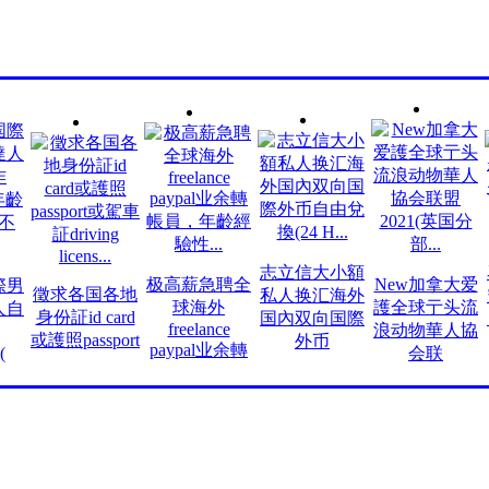
志立信大小額
马
极高薪急聘全
New加拿大爱
男
徵求各国各地
私人换汇海外
究
球海外
護全球亍头流
自
身份証id card
国內双向国際
（
freelance
浪动物華人協
或護照passport
外币
paypal业余轉
会联