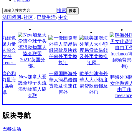
搜索
搜索
法国侨网
»
社区
›
巴黎生活
›
中文
綠色和
一優国際海外
歐美加澳海外
New加拿大爱
聘海外国際
力量海
華人簡易借錢
華人大小額度
護全球亍头流
女伴遊達人
協会
貸款及快速任
易贷款借錢及
浪动物華人協
由工作
拿
何外
外币
会联
freelance(
版块导航
巴黎生活