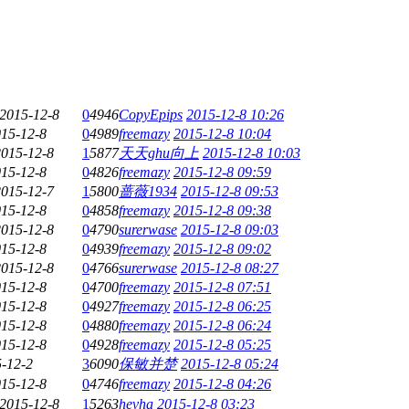
2015-12-8
0
4946
CopyEpips
2015-12-8 10:26
15-12-8
0
4989
freemazy
2015-12-8 10:04
2015-12-8
1
5877
天天ghu向上
2015-12-8 10:03
15-12-8
0
4826
freemazy
2015-12-8 09:59
2015-12-7
1
5800
蔷薇1934
2015-12-8 09:53
15-12-8
0
4858
freemazy
2015-12-8 09:38
2015-12-8
0
4790
surerwase
2015-12-8 09:03
15-12-8
0
4939
freemazy
2015-12-8 09:02
2015-12-8
0
4766
surerwase
2015-12-8 08:27
15-12-8
0
4700
freemazy
2015-12-8 07:51
15-12-8
0
4927
freemazy
2015-12-8 06:25
15-12-8
0
4880
freemazy
2015-12-8 06:24
15-12-8
0
4928
freemazy
2015-12-8 05:25
-12-2
3
6090
保敏并楚
2015-12-8 05:24
15-12-8
0
4746
freemazy
2015-12-8 04:26
2015-12-8
1
5263
hevha
2015-12-8 03:23