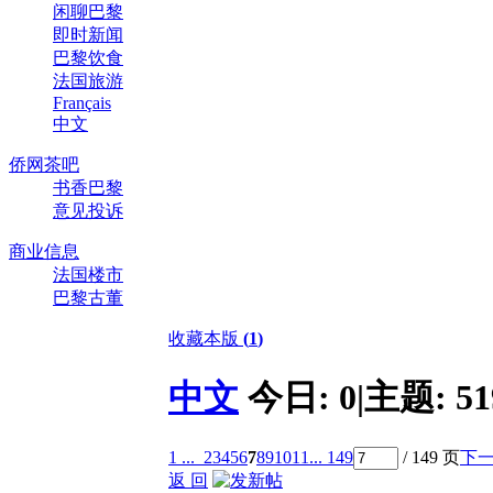
闲聊巴黎
即时新闻
巴黎饮食
法国旅游
Français
中文
侨网茶吧
书香巴黎
意见投诉
商业信息
法国楼市
巴黎古董
收藏本版
(
1
)
中文
今日:
0
|
主题:
51
1 ...
2
3
4
5
6
7
8
9
10
11
... 149
/ 149 页
下
返 回