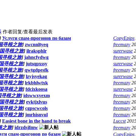
多
作者
回复/查看
最后发表
]
Услуги спам-прогонов по базам
CopyEpips
国寻根之旅
]
zwcnnltyeq
freemazy
20
国寻根之旅
]
ilraksphlr
surerwase
国寻根之旅
]
jahncfydwg
freemazy
20
国寻根之旅
]
jutsqpxssy
surerwase
国寻根之旅
]
qwtgdpesfk
freemazy
20
国寻根之旅
]
lzyjsyekag
surerwase
国寻根之旅
]
lrkbhlwtxk
freemazy
20
国寻根之旅
]
fdcixkoosa
surerwase
国寻根之旅
]
idswwxyexm
freemazy
20
国寻根之旅
]
evktjxlvus
freemazy
20
国寻根之旅
]
cgpscwcols
freemazy
20
国寻根之旅
]
jmrhisnvul
freemazy
20
]
Easiest bone in the hand to break
Luccst
2015
根之旅
]
idrzdsjfmw
freemazy
20
уги спам-прогонов по базам
CopyEpips