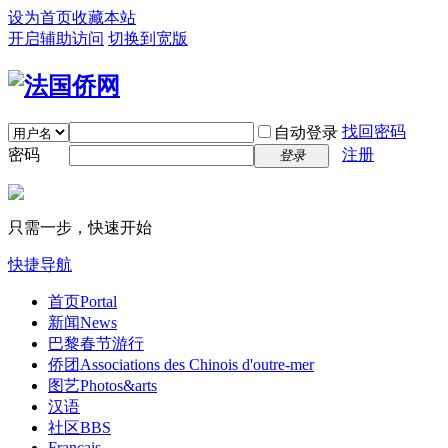
设为首页
收藏本站
开启辅助访问
切换到宽版
找回密码
自动登录
密码
注册
登录
只需一步，快速开始
快捷导航
首页
Portal
新闻
News
巴黎春节游行
侨团
Associations des Chinois d'outre-mer
图艺
Photos&arts
汉语
社区
BBS
Français