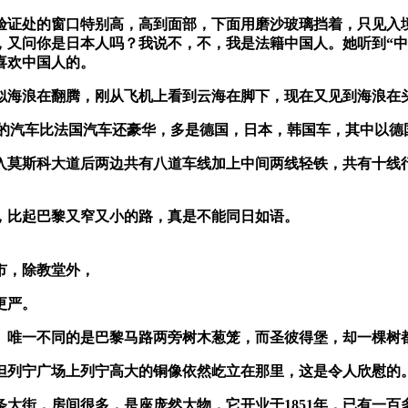
验证处的窗口特别高，高到面部，下面用磨沙玻璃挡着，只见入
，又问你是日本人吗？我说不，不，我是法籍中国人。她听到“中
喜欢中国人的。
似海浪在翻腾，刚从飞机上看到云海在脚下，现在又见到海浪在
的汽车比法国汽车还豪华，多是德国，日本，韩国车，其中以德
入莫斯科大道后两边共有八道车线加上中间两线轻铁，共有十线
，比起巴黎又窄又小的路，真是不能同日如语。
市，除教堂外，
更严。
。唯一不同的是巴黎马路两旁树木葱笼，而圣彼得堡，却一棵树
但列宁广场上列宁高大的铜像依然屹立在那里，这是令人欣慰的
条大街，房间很多，是座庞然大物，它开业于
1851
年，已有一百