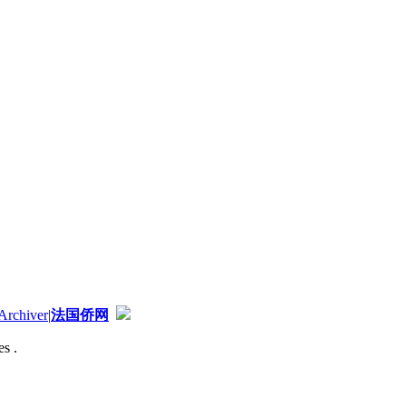
Archiver
|
法国侨网
s .