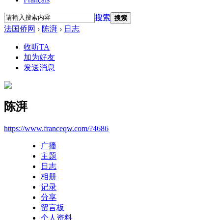
搜索
搜索
法国侨网
›
陈湃
›
日志
收听TA
加为好友
发送消息
陈湃
https://www.franceqw.com/?4686
广播
主题
日志
相册
记录
分享
留言板
个人资料