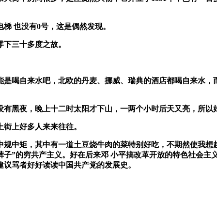
电梯
也没有
0
号，这是偶然发现。
零下三十多度之故。
能是喝自来水吧，北欧的丹麦、挪威、瑞典的酒店都喝自来水，
没有黑夜，晚上十二时太阳才下山，一两个小时后天又亮，所以
上街上好多人来来往往。
中规中矩，其中有一道土豆烧牛肉的菜特别好吃，不期然使我想起
裤子”的穷共产主义。好在后来邓 小平搞改革开放的特色社会主
建议骂者好好读读中国共产党的发展史。