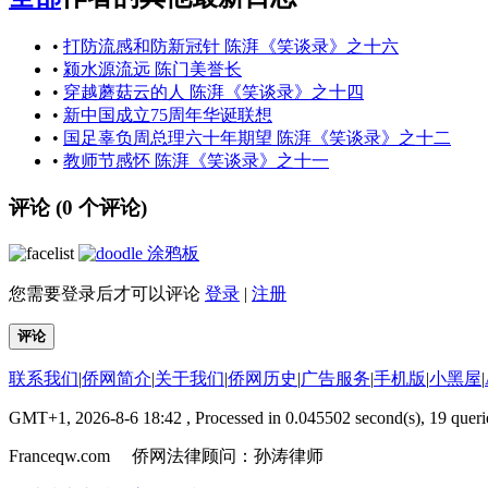
•
打防流感和防新冠针 陈湃《笑谈录》之十六
•
颍水源流远 陈门美誉长
•
穿越蘑菇云的人 陈湃《笑谈录》之十四
•
新中国成立75周年华诞联想
•
国足辜负周总理六十年期望 陈湃《笑谈录》之十二
•
教师节感怀 陈湃《笑谈录》之十一
评论 (
0
个评论)
涂鸦板
您需要登录后才可以评论
登录
|
注册
评论
联系我们
|
侨网简介
|
关于我们
|
侨网历史
|
广告服务
|
手机版
|
小黑屋
|
GMT+1, 2026-8-6 18:42
, Processed in 0.045502 second(s), 19 querie
Franceqw.com 侨网法律顾问：孙涛律师