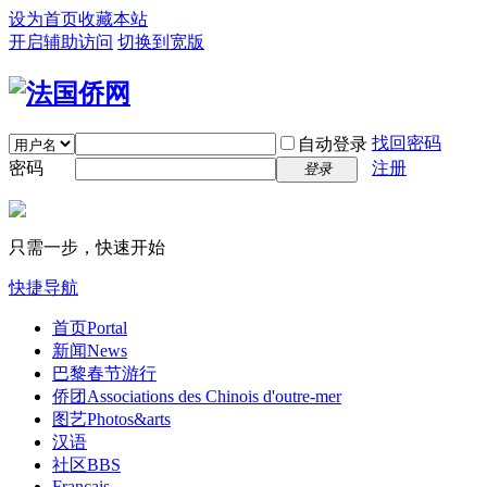
设为首页
收藏本站
开启辅助访问
切换到宽版
找回密码
自动登录
密码
注册
登录
只需一步，快速开始
快捷导航
首页
Portal
新闻
News
巴黎春节游行
侨团
Associations des Chinois d'outre-mer
图艺
Photos&arts
汉语
社区
BBS
Français