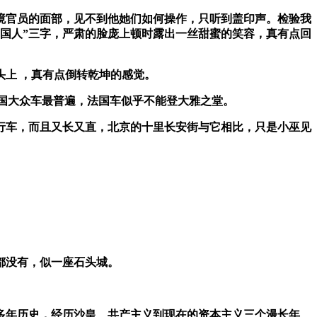
境官员的面部，见不到他她们如何操作，只听到盖印声。检验我
国人”三字，严肃的脸庞上顿时露出一丝甜蜜的笑容，真有点回
头上
，真有点倒转乾坤的感觉。
国大众车最普遍，法国车似乎不能登大雅之堂。
行车，而且又长又直，北京的十里长安街与它相比，只是小巫见
都没有，似一座石头城。
。
多年历史，经历沙皇、共产主义到现在的资本主义三个漫长年