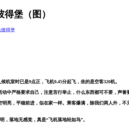
彼得堡（图）
圣彼得堡
入候机室时已是
9
点正，飞机
9.45
分起飞，坐的是空客
320
机。
活动中严格要求自己，注意言行举止，什么东西都可不要，声誉
空明亮，平稳前进，似在家一样。乘客爆满，除我们两人外，不
明，落地无感觉，真是“飞机落地轻如鸟”。