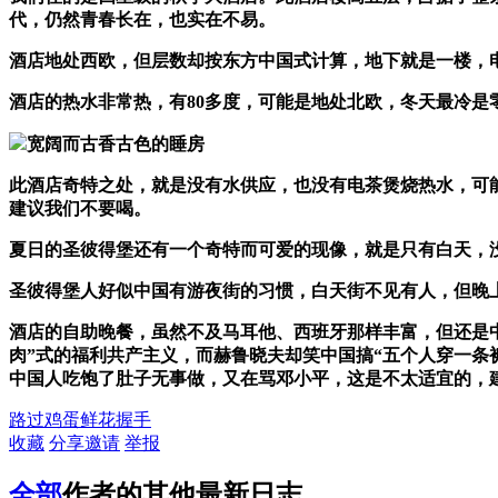
代，仍然青春长在，也实在不易。
酒店地处西欧，但层数却按东方中国式计算，地下就是一楼，
酒店的热水非常热，有
80
多度，可能是地处北欧，冬天最冷是
宽阔而古香古色的睡房
此酒店奇特之处，就是没有水供应，也没有电茶煲烧热水，可
建议我们不要喝。
夏日的圣彼得堡还有一个奇特而可爱的现像，就是只有白天，
圣彼得堡人好似中国有游夜街的习惯，白天街不见有人，但晚
酒店的自助晚餐，虽然不及马耳他、西班牙那样丰富，但还是
肉”式的福利共产主义，而赫鲁晓夫却笑中国搞“五个人穿一条
中国人吃饱了肚子无事做，又在骂邓小平，这是不太适宜的，
路过
鸡蛋
鲜花
握手
收藏
分享
邀请
举报
全部
作者的其他最新日志