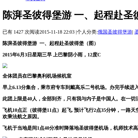
陈湃圣彼得堡游 一、起程赴圣
已有 1427 次阅读
2015-11-18 22:03
|
个人分类:
俄国圣彼得堡游
|
陈湃圣彼得堡游
一、起程赴圣彼得堡（图）
2015
年
6
月
3
日星期三早
上巴黎阴小雨，
12
度
C
全体团员在巴黎奥利机场候机室
早上
6.13
分集合，乘市府专车到戴高乐二号机场。办完手续进
此团上限是
40
人，全部到齐，只有我与内子是中国人。在一切
飞机
10
点正（彼得堡
11
点）起飞
,
预计飞行
2
点
35
分钟，一路天
欢乘法航之原因。
飞机于当地是间
1
点
40
分准时降落地圣彼得堡机场，机师技术高