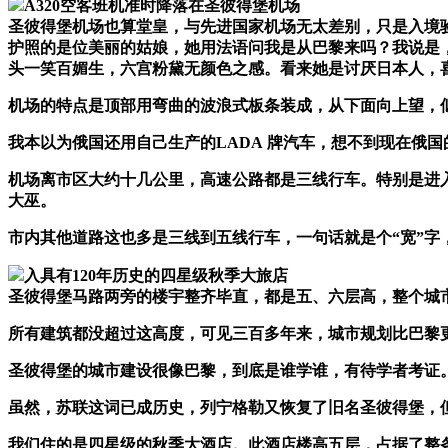
A320空客班机准时降落在圣彼得堡机场
圣彼得堡机场也算堂皇，与先进国家机场无太差别，只是入境
护照的是位美丽的姑娘，她用法语问我是从巴黎来吗？我说是
头一笑百媚生，六宫粉黛无颜色之感。看来她是讨厌日本人，
机场的特点是顶部用弯曲的波浪式板条装成，从下面向上望，
我本以为俄国还用自己生产的
LADA
牌汽车，想不到现在俄国
机场离市区大约十几公里，高速公路都是三线行车。特别是进
大巫。
市内其他道路这也多是三线到五线行车，一句话就是个“宽”字
入具有120年历史的四星级秋季大旅店
圣彼得堡马路两旁的楼宇整齐毕直，都是五、六层高，整个城
所有建筑都没超过这高度，可见三百多年来，城市规划比巴黎
圣彼得堡的城市建设很像巴黎，到底是谁学谁，有待学者考证
虽然，苏联这词已成历史，列宁格勒又恢复了旧名圣彼得堡，
我们住的是四星级的秋季大酒店。此酒店楼高五层，占据了整