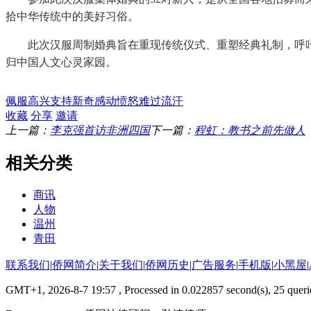
拾中华传统中的美好习俗。
此次汉服周制婚典旨在重现传统仪式、重塑经典礼制，呼
归中国人文心灵家园。
佩服
高兴
支持
新奇
感动
愤怒
难过
流汗
收藏
分享
邀请
上一篇：
李克强首访非洲四国
下一篇：
程虹：教书之前先做人
相关分类
商讯
人物
温州
青田
联系我们
|
侨网简介
|
关于我们
|
侨网历史
|
广告服务
|
手机版
|
小黑屋
|
GMT+1, 2026-8-7 19:57
, Processed in 0.022857 second(s), 25 querie