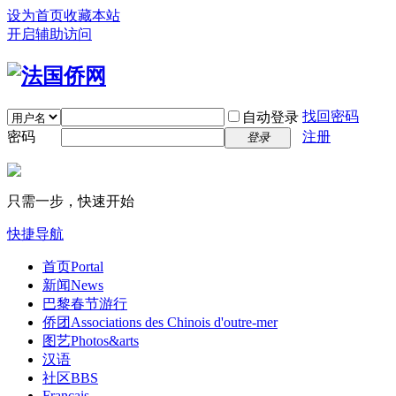
设为首页
收藏本站
开启辅助访问
找回密码
自动登录
密码
注册
登录
只需一步，快速开始
快捷导航
首页
Portal
新闻
News
巴黎春节游行
侨团
Associations des Chinois d'outre-mer
图艺
Photos&arts
汉语
社区
BBS
Français