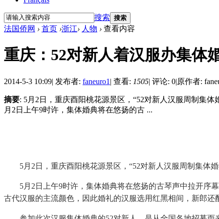
搜索
搜索
法国侨网
›
首页
›
浙江
›
人物
›
查看内容
重庆：52对新人着汉服办集体
2014-5-3 10:09
|
发布者:
faneuro1
|
查看:
1505
|
评论: 0
|
原作者: fane
摘要
: 5月2日，重庆酉阳桃花源景区，“52对新人汉服周制
月2日上午9时许，集体婚典将在悠扬的古 ...
5月2日，重庆酉阳桃花源景区，“52对新人汉服周制集
5月2日上午9时许，集体婚典将在悠扬的古琴声中拉开
古代汉服的主流颜色，因此婚礼的汉服选用红黑相间，新郎还配
参加此次汉服集体婚典的52对新人，是从全国各地招募而