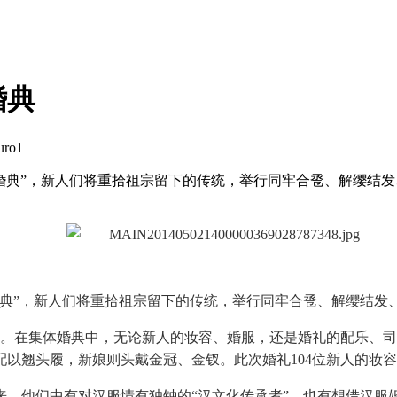
婚典
uro1
集体婚典”，新人们将重拾祖宗留下的传统，举行同牢合卺、解缨
体婚典”，新人们将重拾祖宗留下的传统，举行同牢合卺、解缨结
序幕。在集体婚典中，无论新人的妆容、婚服，还是婚礼的配乐、
以翘头履，新娘则头戴金冠、金钗。此次婚礼104位新人的妆容
来，他们中有对汉服情有独钟的“汉文化传承者”，也有想借汉