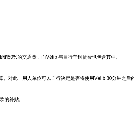
。
报销
50%
的交通费，而
Vélib
与自行车租赁费也包含其中。
算。对此，用人单位可以自行决定是否将使用
Vélib 30
分钟之后
欧的补贴。