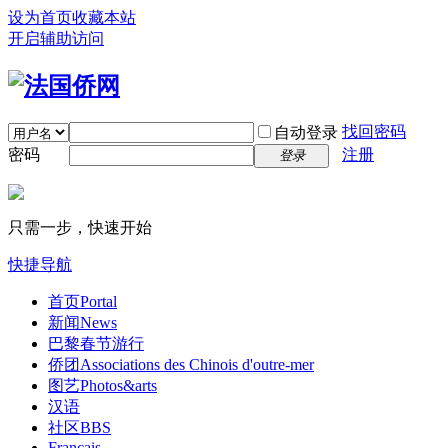
设为首页
收藏本站
开启辅助访问
找回密码
自动登录
密码
注册
登录
只需一步，快速开始
快捷导航
首页
Portal
新闻
News
巴黎春节游行
侨团
Associations des Chinois d'outre-mer
图艺
Photos&arts
汉语
社区
BBS
Français