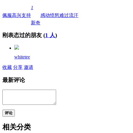
1
佩服
高兴
支持
感动
愤怒
难过
流汗
新奇
刚表态过的朋友 (
1 人
)
whitetee
收藏
分享
邀请
最新评论
评论
相关分类