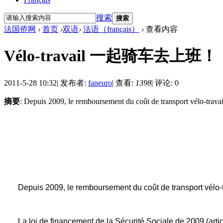
搜索
搜索
法国侨网
›
首页
›
双语
›
法语（français）
›
查看内容
Vélo-travail 一起骑车去上班！
2011-5-28 10:32
|
发布者:
faneuro
|
查看:
1398
|
评论: 0
摘要
: Depuis 2009, le remboursement du coût de transport vélo-travail 
Depuis 2009, le remboursement du coût de transport vélo-tra
La loi de financement de la Sécurité Sociale de 2009 (artic