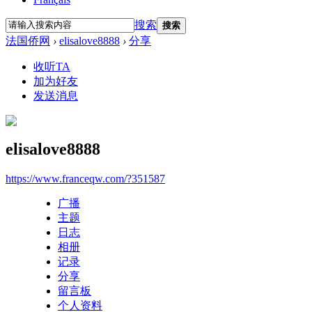
搜索
搜索
法国侨网
›
elisalove8888
›
分享
收听TA
加为好友
发送消息
elisalove8888
https://www.franceqw.com/?351587
广播
主题
日志
相册
记录
分享
留言板
个人资料