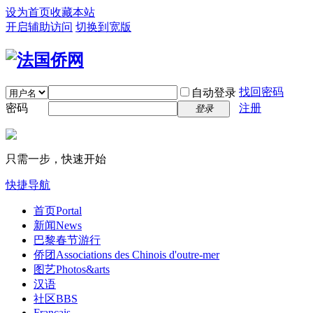
设为首页
收藏本站
开启辅助访问
切换到宽版
找回密码
自动登录
密码
注册
登录
只需一步，快速开始
快捷导航
首页
Portal
新闻
News
巴黎春节游行
侨团
Associations des Chinois d'outre-mer
图艺
Photos&arts
汉语
社区
BBS
Français