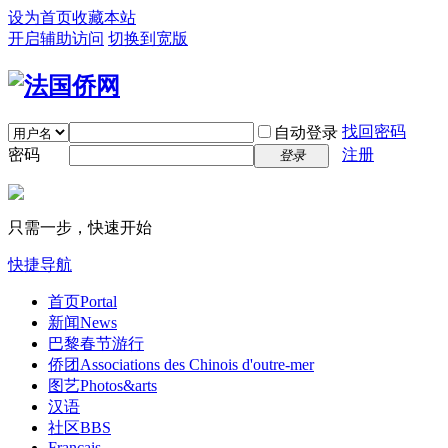
设为首页
收藏本站
开启辅助访问
切换到宽版
找回密码
自动登录
密码
注册
登录
只需一步，快速开始
快捷导航
首页
Portal
新闻
News
巴黎春节游行
侨团
Associations des Chinois d'outre-mer
图艺
Photos&arts
汉语
社区
BBS
Français