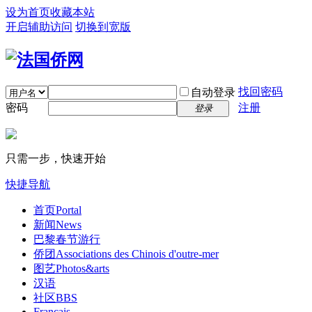
设为首页
收藏本站
开启辅助访问
切换到宽版
找回密码
自动登录
密码
注册
登录
只需一步，快速开始
快捷导航
首页
Portal
新闻
News
巴黎春节游行
侨团
Associations des Chinois d'outre-mer
图艺
Photos&arts
汉语
社区
BBS
Français