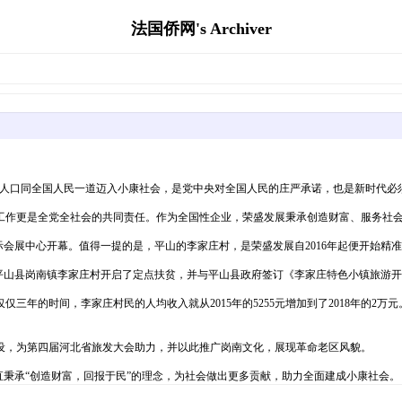
法国侨网's Archiver
贫困人口同全国人民一道迈入小康社会，是党中央对全国人民的庄严承诺，也是新时代必
工作更是全党全社会的共同责任。作为全国性企业，荣盛发展秉承创造财富、服务社
际会展中心开幕。值得一提的是，平山的李家庄村，是荣盛发展自2016年起便开始精
庄平山县岗南镇李家庄村开启了定点扶贫，并与平山县政府签订《李家庄特色小镇旅游开发
年的时间，李家庄村民的人均收入就从2015年的5255元增加到了2018年的2万元
建设，为第四届河北省旅发大会助力，并以此推广岗南文化，展现革命老区风貌。
直秉承“创造财富，回报于民”的理念，为社会做出更多贡献，助力全面建成小康社会。