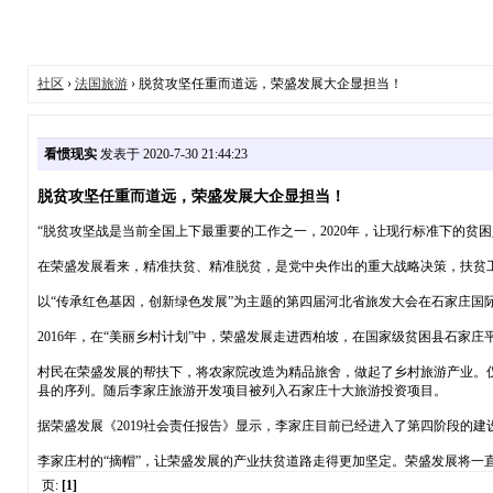
社区
›
法国旅游
› 脱贫攻坚任重而道远，荣盛发展大企显担当！
看惯现实
发表于 2020-7-30 21:44:23
脱贫攻坚任重而道远，荣盛发展大企显担当！
“脱贫攻坚战是当前全国上下最重要的工作之一，2020年，让现行标准下的
在荣盛发展看来，精准扶贫、精准脱贫，是党中央作出的重大战略决策，扶贫
以“传承红色基因，创新绿色发展”为主题的第四届河北省旅发大会在石家庄国
2016年，在“美丽乡村计划”中，荣盛发展走进西柏坡，在国家级贫困县石家
村民在荣盛发展的帮扶下，将农家院改造为精品旅舍，做起了乡村旅游产业。仅仅三
县的序列。随后李家庄旅游开发项目被列入石家庄十大旅游投资项目。
据荣盛发展《2019社会责任报告》显示，李家庄目前已经进入了第四阶段的
李家庄村的“摘帽”，让荣盛发展的产业扶贫道路走得更加坚定。荣盛发展将一
页:
[1]